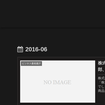
2016-06
株
ビジネス書籍書評
郎
株式
「株
でし
商品