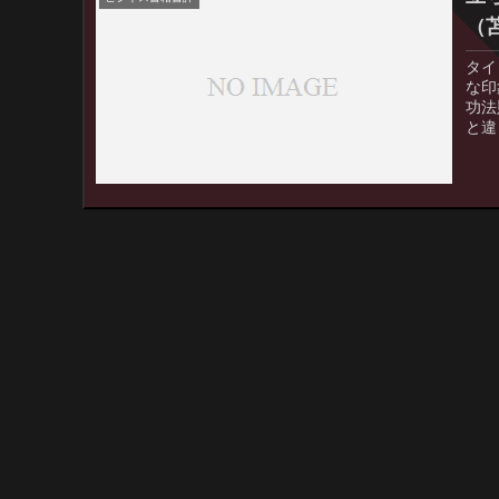
（
タイ
な印
功法
と違