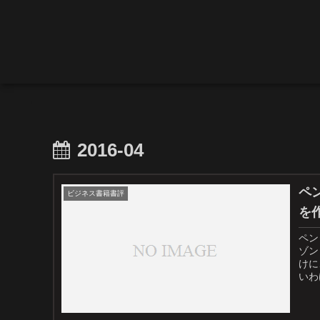
2016-04
ペ
ビジネス書籍書評
を
ペン
ゾン
けに
いわ