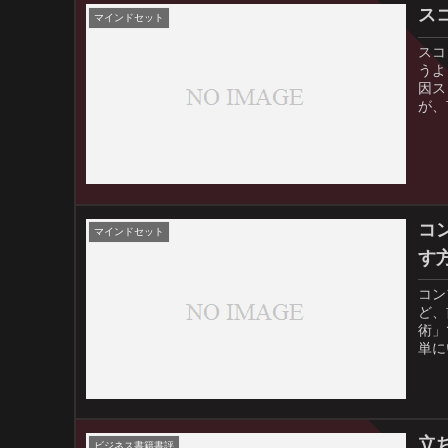
ス
マインドセット
スコ
うよ
因ス
が、
コ
マインドセット
す
コン
ど、
術」
単に
立
ビジネス書籍書評