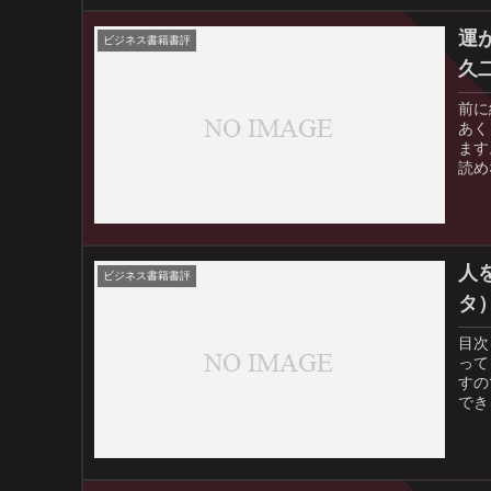
運
ビジネス書籍書評
久
前に
あく
ます
読め
人
ビジネス書籍書評
タ
目次
って
すの
でき