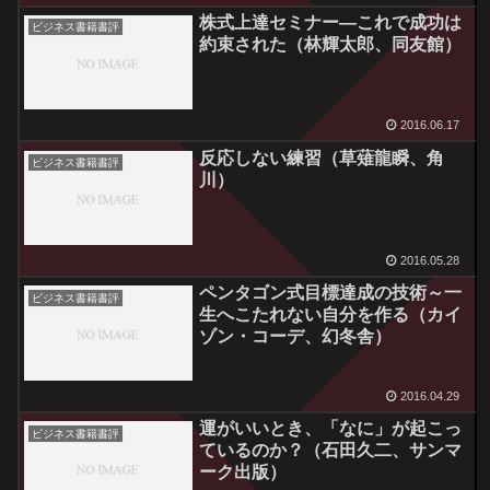
株式上達セミナー―これで成功は
ビジネス書籍書評
約束された（林輝太郎、同友館）
2016.06.17
反応しない練習（草薙龍瞬、角
ビジネス書籍書評
川）
2016.05.28
ペンタゴン式目標達成の技術～一
ビジネス書籍書評
生へこたれない自分を作る（カイ
ゾン・コーデ、幻冬舎）
2016.04.29
運がいいとき、「なに」が起こっ
ビジネス書籍書評
ているのか？（石田久二、サンマ
ーク出版）