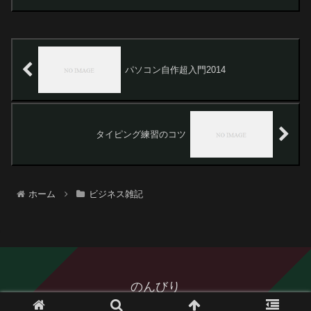
ね。でもやはり、音声入力だけに頼って
いるわけにはいきません。タイピングも
できた方がいいに決まって...
パソコン自作超入門2014
タイピング練習のコツ
ホーム
ビジネス雑記
のんびり
© 2014 のんびり.