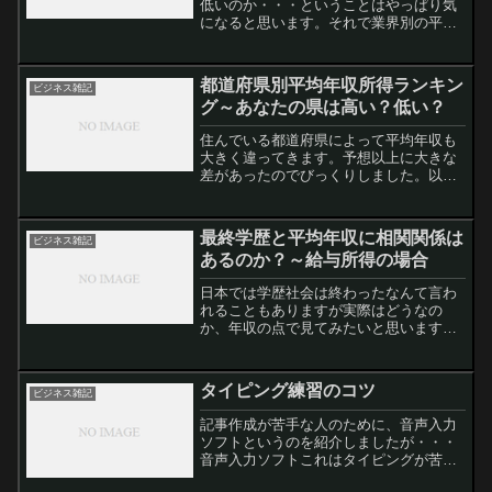
低いのか・・・ということはやっぱり気
になると思います。それで業界別の平均
年収というのを見てみました。厚生労働
省調べのデータです。ライフラインを握
る「独占企業」が圧倒的一位その結果で
都道府県別平均年収所得ランキン
ビジネス雑記
すが、やっぱりというかな...
グ～あなたの県は高い？低い？
住んでいる都道府県によって平均年収も
大きく違ってきます。予想以上に大きな
差があったのでびっくりしました。以下
に都道府県別の平均年収ランキングを示
します。都道府県別平均年収ランキング
データ元は例によって厚生労働省です。
最終学歴と平均年収に相関関係は
ビジネス雑記
2012年のデータですね...
あるのか？～給与所得の場合
日本では学歴社会は終わったなんて言わ
れることもありますが実際はどうなの
か、年収の点で見てみたいと思います。
意外に大きな年収格差厚生労働省の７年
前のデータになりますけど、大学または
大学院卒の場合、１年間の給与の平均は
タイピング練習のコツ
ビジネス雑記
６３５万円となっています。...
記事作成が苦手な人のために、音声入力
ソフトというのを紹介しましたが・・・
音声入力ソフトこれはタイピングが苦手
という人に特におすすめという話でした