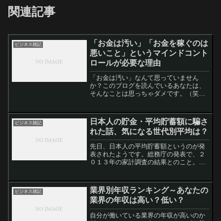
関連記事
「お金は汚い」「お金を稼ぐのは
ビジネス雑記
悪いこと」というマインドコント
ロールが必要な理由
「お金は汚い」なんて思っていません
か？このブログを読んでいるあなたは、
そんなことは思っちゃダメです。（笑た
だ、日本人の多くは、「お金は汚い」と
いう考えを持っているようですね。お金
が汚いというより、お金を欲しがること
日本人の貯金・平均貯蓄額に騙さ
ビジネス雑記
が汚い、そういう考え方でし...
れた話、気になる世代別平均は？
先日、日本人の平均貯蓄額というのが発
表されたようです。総務庁の発表で、２
０１３年の家計調査の結果とのこと。た
だし、一人あたりの平均ではなく、２人
以上世帯のみを対象にした、１世帯あた
りの平均です。さて、その結果です
業界別年収ランキング～あなたの
ビジネス雑記
が・・・驚くかもしれません。...
業界の年収は高い？低い？
自分が働いている業界の年収が高いのか