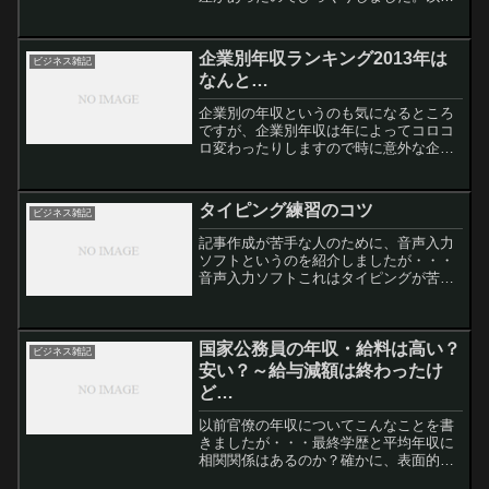
に都道府県別の平均年収ランキングを示
します。都道府県別平均年収ランキング
データ元は例によって厚生労働省です。
企業別年収ランキング2013年は
ビジネス雑記
2012年のデータですね...
なんと…
企業別の年収というのも気になるところ
ですが、企業別年収は年によってコロコ
ロ変わったりしますので時に意外な企業
が上位に出たりします。2013年のトップ
はなんとスクウェア・エニックスHDで
す。スクウェア・エニックスというとフ
タイピング練習のコツ
ビジネス雑記
ァイナルファンタジー...
記事作成が苦手な人のために、音声入力
ソフトというのを紹介しましたが・・・
音声入力ソフトこれはタイピングが苦手
という人に特におすすめという話でした
ね。でもやはり、音声入力だけに頼って
いるわけにはいきません。タイピングも
国家公務員の年収・給料は高い？
できた方がいいに決まって...
ビジネス雑記
安い？～給与減額は終わったけ
ど…
以前官僚の年収についてこんなことを書
きましたが・・・最終学歴と平均年収に
相関関係はあるのか？確かに、表面的な
「年収」はここに書いた程度なんですけ