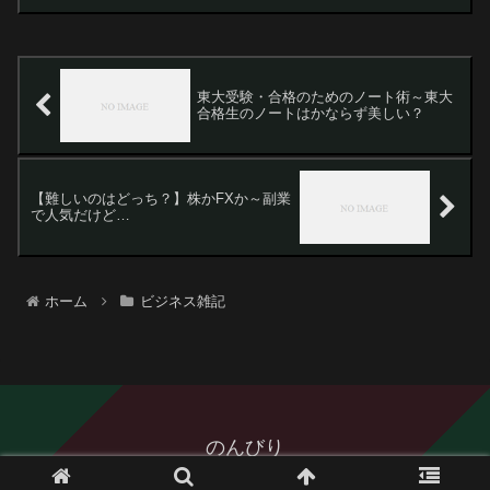
ど、でもやっぱり隠れたところで色々と
得なことがあるんですよね。そういう得
な部分は、あんまり大っぴ...
東大受験・合格のためのノート術～東大
合格生のノートはかならず美しい？
【難しいのはどっち？】株かFXか～副業
で人気だけど…
ホーム
ビジネス雑記
のんびり
© 2014 のんびり.