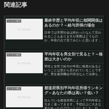
関連記事
最終学歴と平均年収に相関関係は
ビジネス雑記
あるのか？～給与所得の場合
日本では学歴社会は終わったなんて言わ
れることもありますが実際はどうなの
か、年収の点で見てみたいと思います。
意外に大きな年収格差厚生労働省の７年
前のデータになりますけど、大学または
大学院卒の場合、１年間の給与の平均は
平均年収を男女別で見ると？～格
ビジネス雑記
６３５万円となっています。...
差は大きいのか
男性と女性で給与や年収に格差があると
いうことは昔から言われていることです
が、男女雇用機会均等法なんて法律もあ
ることですし、現在は格差はないので
は・・・と思いますけど・・・それで調
べてみますと、給与所得者の場合、男性
都道府県別平均年収所得ランキン
ビジネス雑記
の平均年収は550万円くら...
グ～あなたの県は高い？低い？
住んでいる都道府県によって平均年収も
大きく違ってきます。予想以上に大きな
差があったのでびっくりしました。以下