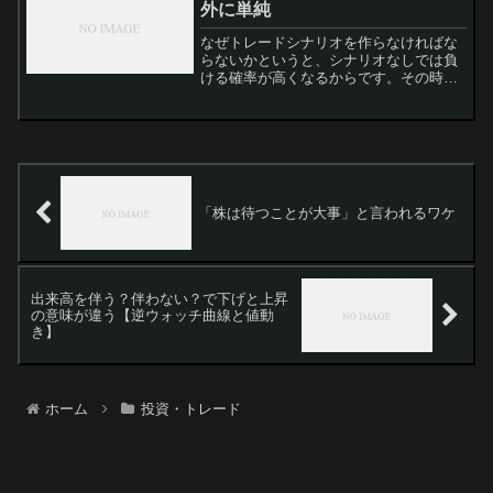
外に単純
なぜトレードシナリオを作らなければな
らないかというと、シナリオなしでは負
ける確率が高くなるからです。その時の
気分でトレードすると…以前書きました
が、人間の自然の心理に基づいてトレー
ドすると「損大利小」になりがちだとい
うことでしたね。前もって...
「株は待つことが大事」と言われるワケ
出来高を伴う？伴わない？で下げと上昇
の意味が違う【逆ウォッチ曲線と値動
き】
ホーム
投資・トレード