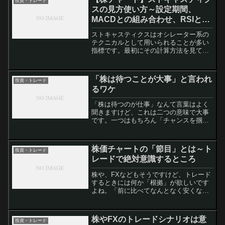
投資・トレード
「VIX」というのは「v...
スの見方使い方～設定期間、
MACDとの組み合わせ、RSIとの
違い、ダイバージェンス
ストキャスティクスはオシレーター系の
テクニカルとして用いられることが多い
指標です。最初にその計算方法を見てお
きましょう。ストキャスティクスの計算
方法と設定期間ストキャスティクスに
は%K、%D、%SDと3つの数字がありま
「株は待つことが大事」と言われ
投資・トレード
す。えーと、面倒なので...
るワケ
「株は待つのが仕事」なんて言葉はよく
聞きますけど、これは二つの意味で大事
です。一つはもちろん「チャンスを掴む
ため」。もう一つは「偽のチャンスを掴
まないため」です。「チャンスを掴むた
め」「チャンスを掴むため」というのは
株価チャートの「節目」とは～ト
投資・トレード
わかりやすいですよね。狙...
レードで絶対意識するところ
株や、FXなどもそうですけど、トレード
するときには何か「根拠」が欲しいです
よね。「前に比べてなんとなく安くなっ
たから買い」とかやってると、いくら資
金があっても足りなくなります。^^;そこ
で絶対に意識しておきたいのが、チャー
株やFXのトレードシナリオは意
投資・トレード
トの「節目」という...