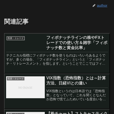
author
関連記事
フィボナッチラインの株やFXト
投資・トレード
レードでの使い方＆雑学「フィボ
ナッチ数と黄金比率」
テクニカル指標にフィボナッチ数を使うものはいろいろあるようで
すが、多くの場合、「フィボナッチライン」というと「フィボナッ
チ・リトレースメント」を指します。ということでここではフィボ
ナッチライン＝フィボナッチ・リトレースメントとして話を進め
て...
VIX指数（恐怖指数）とは～計算
投資・トレード
方法、日経VIとの違い
VIX指数というのは日本語では「恐怖指
数」となっていて、これを聞くとなんだ
か恐怖で慌てふためいている度合いを示
すものと思ってしまいそうですが・・・
そもそもVIXとは実際には「ボラティリ
ティ」が元になっています。つまり
【株チャート】ストキャスティク