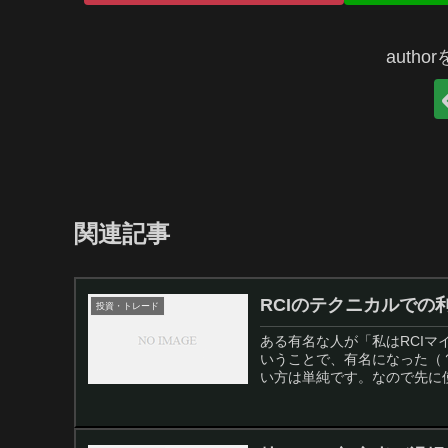
auth
関連記事
RCIのテクニカルでの
投資・トレード
ある有名な人が「私はRCIマ
いうことで、有名になった（
い方は単純です。なので先に使