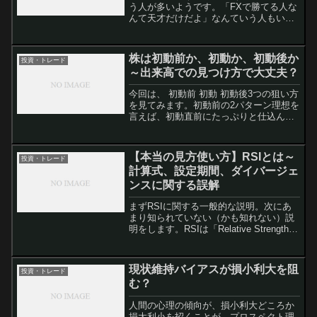
う人が多いようです。「FXで勝てる人な
んて天才だけだよ」なんていう人もいま
す。これはなぜなのかと。FXの方が簡単
に見える、けど…だって、思いません
か？FXの方が対象が少ないから、勉強も
株は初動前か、初動か、初動後か
投資・トレード
少なくてすむんじゃ...
～出来高での見つけ方で大丈夫？
今回は、 初動前 初動 初動後3つの狙い方
を見てみます。初動前の2パターン理想を
言えば、初動直前にたっぷりと仕込ん
で、それからドカンと上がってほしいの
ですけど・・・そういうのってどうやっ
て見つけるのかと。これについては、
【本当の見方使い方】RSIとは～
投資・トレード
「日本株独学で60万...
計算式、設定期間、ダイバージェ
ンスに関する誤解
まずRSIに関する一般的な説明。次にあ
まり知られていない（かも知れない）説
明をします。RSIは「Relative Strength
Index（相対力指数）」の略です。RSIの
計算式と設定期間こう書くとなんだか御
大層なもののように思えますけ...
現状維持バイアスが損小利大を阻
投資・トレード
む？
人間の心理の傾向が、損小利大どころか
損大利小を招くことが、プロスペクト理