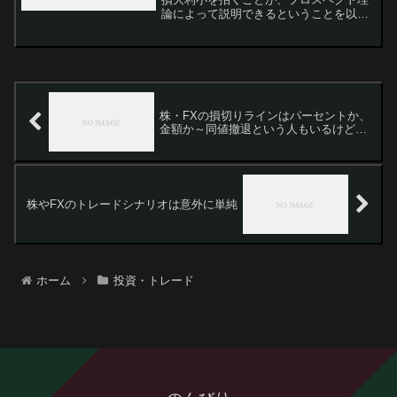
論によって説明できるということを以前
書きました。株取引やFXで損切りが遅れ
る人はプロスペクト理論を知っておくべ
し二重の罠でももう一つ、損小利大を阻
む心理的傾向があります...
株・FXの損切りラインはパーセントか、
金額か～同値撤退という人もいるけど…
株やFXのトレードシナリオは意外に単純
ホーム
投資・トレード