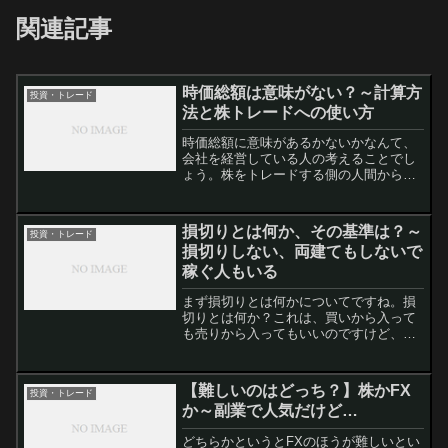
関連記事
時価総額は意味がない？～計算方
投資・トレード
法と株トレードへの使い方
時価総額に意味があるかないかなんて、
会社を経営している人の考えることでし
ょう。株をトレードする側の人間からす
ると、「大いに意味がある」ということ
になります。もちろんこれはどちらがい
いというものではなく、目的に応じて時
損切りとは何か、その基準は？～
投資・トレード
価総額が大きいところを対...
損切りしない、両建てもしないで
稼ぐ人もいる
まず損切りとは何かについてですね。損
切りとは何か？これは、買いから入って
も売りから入ってもいいのですけど、自
分の予想とは逆に動いた場合に、あらか
じめ決めておいた値で手仕舞ってしまう
ことです。たとえば、100万円で買った
【難しいのはどっち？】株かFX
投資・トレード
株が、90万円に下がっ...
か～副業で人気だけど…
どちらかというとFXのほうが難しいとい